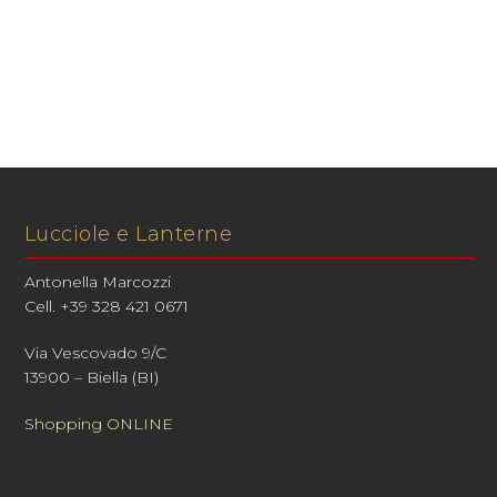
Lucciole e Lanterne
Antonella Marcozzi
Cell. +39 328 421 0671
Via Vescovado 9/C
13900 – Biella (BI)
Shopping ONLINE