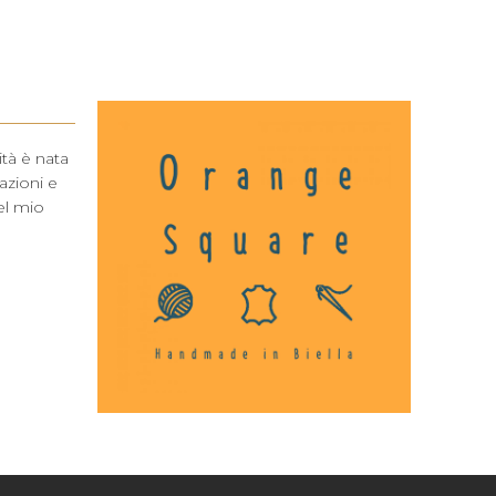
ità è nata
azioni e
del mio