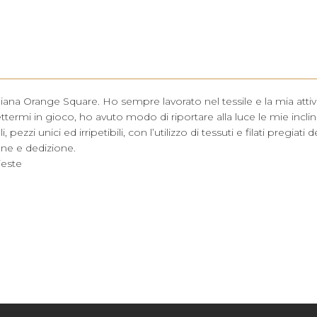
giana Orange Square. Ho sempre lavorato nel tessile e la mia attiv
ermi in gioco, ho avuto modo di riportare alla luce le mie inclin
ezzi unici ed irripetibili, con l’utilizzo di tessuti e filati pregiati 
one e dedizione.
ieste