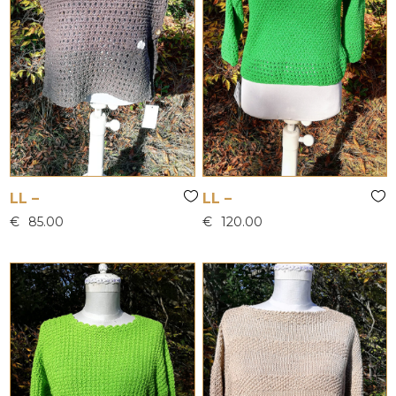
LL –
LL –
€
85.00
€
120.00