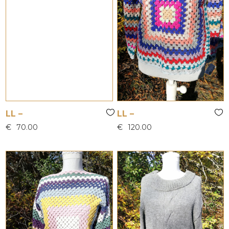
LL –
LL –
€
70.00
€
120.00