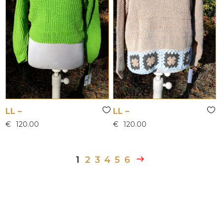
LL –
LL –
€
120.00
€
120.00
1
2
3
4
5
6