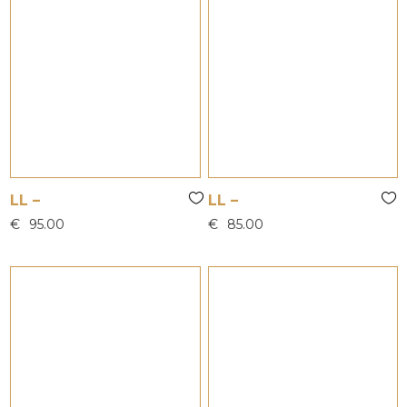
LL –
LL –
€
95.00
€
85.00