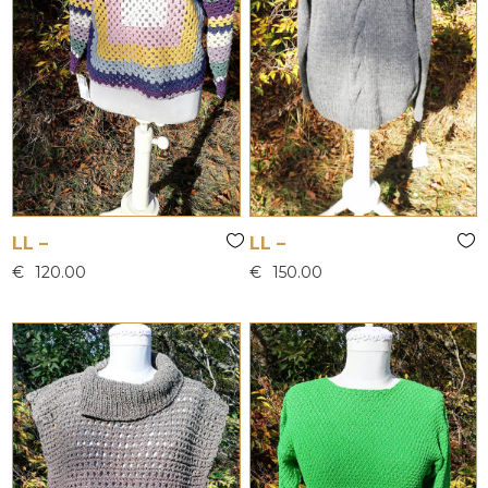
LL –
LL –
€
120.00
€
150.00