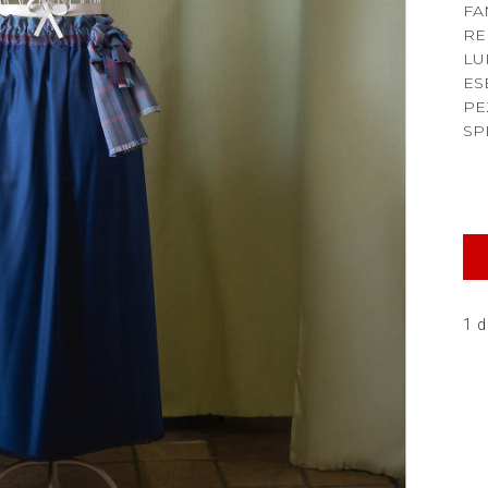
FA
RE
LU
ES
PE
SP
1 d