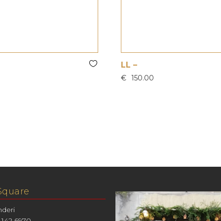
LL –
€
150.00
Square
nderi
 142 6970