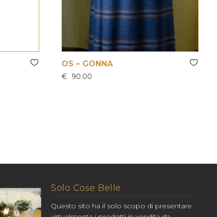
OS – GONNA
€
90.00
Solo Cose Belle
Questo sito ha il solo scopo di presentare
virtualmente i prodotti in vendita da