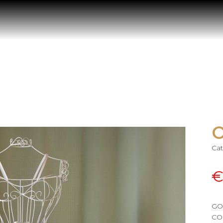
O
Cat
GO
CO