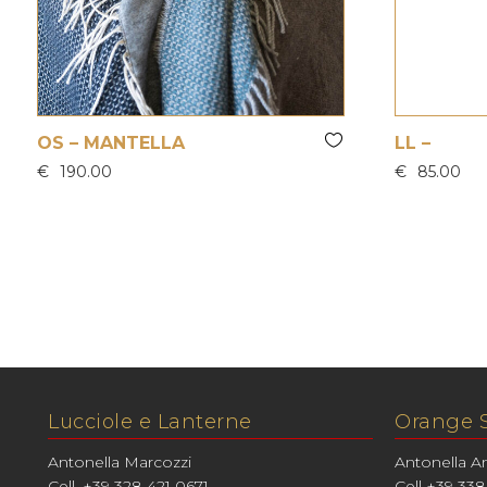
OS – MANTELLA
LL –
€
190.00
€
85.00
Lucciole e Lanterne
Orange 
Antonella Marcozzi
Antonella A
Cell. +39 328 421 0671
Cell +39 338