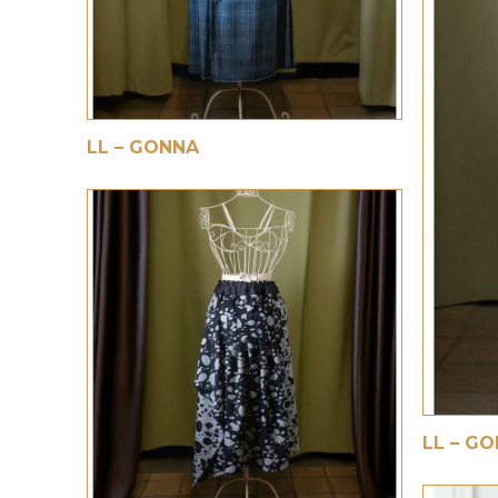
€
LL – GONNA
€
LL – G
€