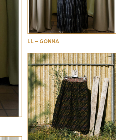
€
LL – GONNA
€