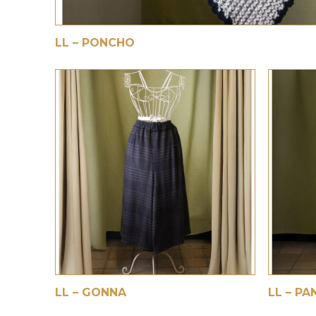
€
LL – PONCHO
€
€
LL – GONNA
LL – P