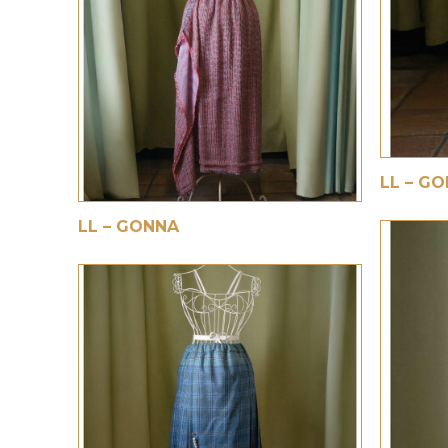
€
€
LL – G
LL – GONNA