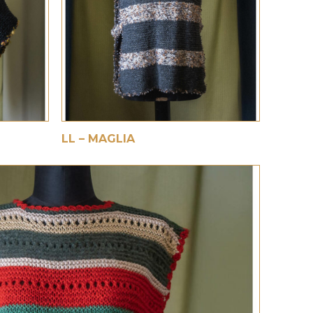
€
LL – MAGLIA