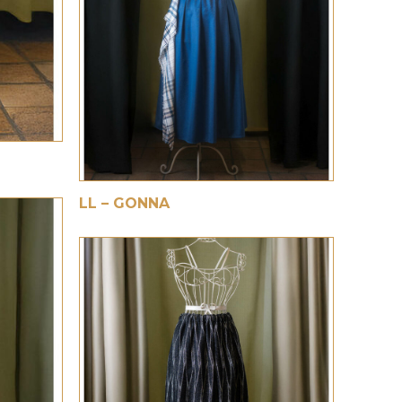
€
LL – GONNA