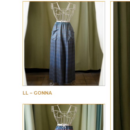
€
LL – GONNA