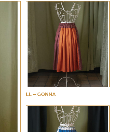
€
LL – GONNA