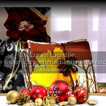
Crea il tuo stile.
che sia unico e immediatamente ricono
Anna Wintour