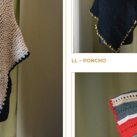
€
LL – PONCHO